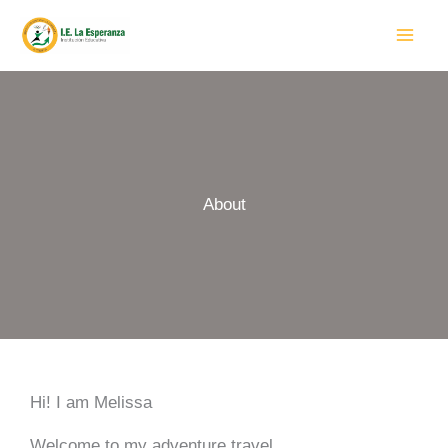
Ir
al
contenido
About
Hi! I am Melissa
Welcome to my adventure travel