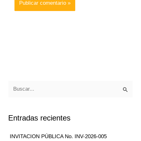
B
u
s
Entradas recientes
c
a
INVITACION PÚBLICA No. INV-2026-005