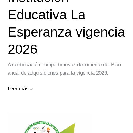
Institución
Educativa La
Educativa
La
Esperanza vigencia
Esperanza
vigencia
2026
2026
A continuación compartimos el documento del Plan
anual de adquisiciones para la vigencia 2026.
Leer más »
INV-
2025-
17