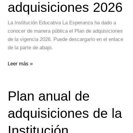
adquisiciones 2026
La Institución Educativa La Esperanza ha dado a
conocer de manera pública el Plan de adquisiciones
de la vigencia 2026. Puede descargarlo en el enlace
de la parte de abajo.
Leer más »
Plan
Plan anual de
anual
de
adquisiciones de la
adquisiciones
de
Institución
la