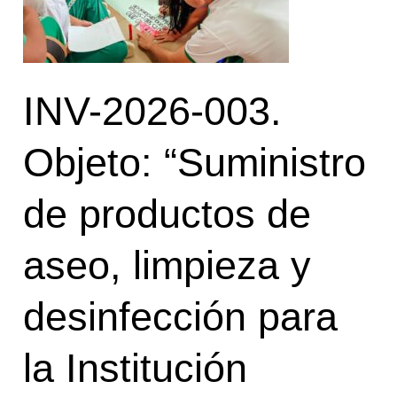
productos
de
aseo,
INV-2026-003.
limpieza
y
desinfección
Objeto: “Suministro
para
la
de productos de
Institución
Educativa
aseo, limpieza y
La
Esperanza”
desinfección para
la Institución