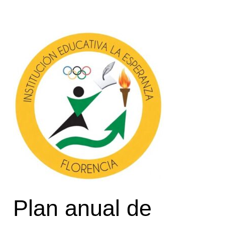
Plan
anual
de
adquisiciones
2026
Plan anual de