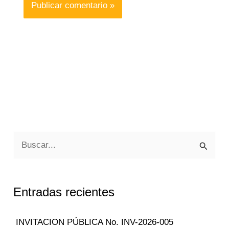
B
u
s
Entradas recientes
c
a
INVITACION PÚBLICA No. INV-2026-005